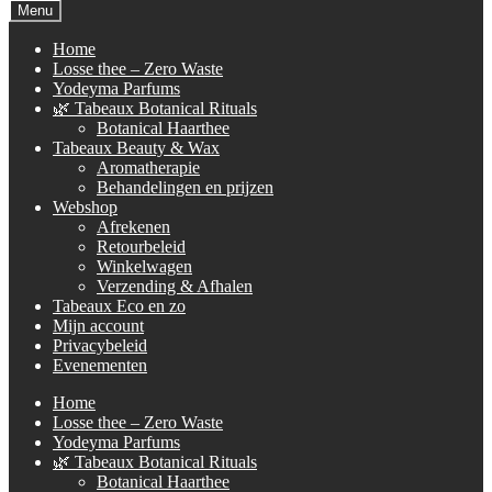
naar:
Menu
Home
Losse thee – Zero Waste
Yodeyma Parfums
🌿 Tabeaux Botanical Rituals
Botanical Haarthee
Tabeaux Beauty & Wax
Aromatherapie
Behandelingen en prijzen
Webshop
Afrekenen
Retourbeleid
Winkelwagen
Verzending & Afhalen
Tabeaux Eco en zo
Mijn account
Privacybeleid
Evenementen
Home
Losse thee – Zero Waste
Yodeyma Parfums
🌿 Tabeaux Botanical Rituals
Botanical Haarthee