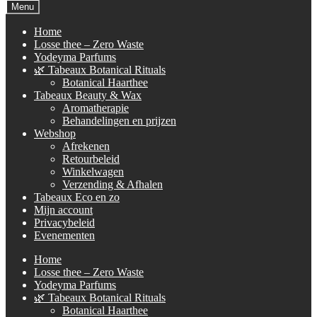
naar:
Menu
Home
Losse thee – Zero Waste
Yodeyma Parfums
🌿 Tabeaux Botanical Rituals
Botanical Haarthee
Tabeaux Beauty & Wax
Aromatherapie
Behandelingen en prijzen
Webshop
Afrekenen
Retourbeleid
Winkelwagen
Verzending & Afhalen
Tabeaux Eco en zo
Mijn account
Privacybeleid
Evenementen
Home
Losse thee – Zero Waste
Yodeyma Parfums
🌿 Tabeaux Botanical Rituals
Botanical Haarthee